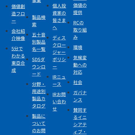
事業
価値の
個人投
価値創
提供
資家の
造フロ
製品検
皆さま
ー
RCの
索
へ
取り組
会社紹
五十音
み
ディス
介映像
別製品
クロー
環境
5分で
名一覧
ジャー
わかる
気候変
SDSダ
ポリシ
東亞合
動への
ウンロ
ー
成
対応
ード
IRニュ
社会
分野・
ース
用途別
ガバナ
IRお問
製品カ
ンス
い合わ
タログ
せ
賛同す
製品に
るイニ
ついて
シアテ
のお問
ィブ・