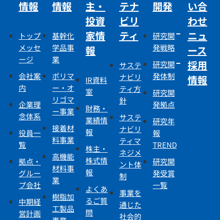
情報
情報
主・
テナ
開発
い合
投資
ビリ
わせ
家情
ティ
ニュ
トップ
基幹化
研究開
メッセ
学品事
発戦略
報
ース
ージ
業
採用
研究開
サステ
会社案
ポリマ
発体制
ナビリ
情報
IR資料
内
ー・オ
ティ方
室
研究開
リゴマ
針
企業理
発拠点
財務・
ー事業
念体系
サステ
業績情
研究年
接着材
ナビリ
報
役員一
報
料事業
ティマ
覧
TREND
株主・
ネジメ
高機能
株式情
拠点・
研究開
ント体
材料事
報
グルー
発受賞
制
業
プ会社
一覧
よくあ
事業を
樹脂加
るご質
中期経
通じた
工製品
問
営計画
社会的