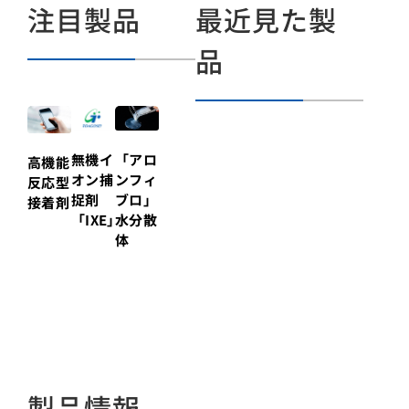
注目製品
最近見た製
品
無機イ
「アロ
高機能
オン捕
ンフィ
反応型
捉剤
ブロ」
接着剤
「IXE」
水分散
体
製品情報