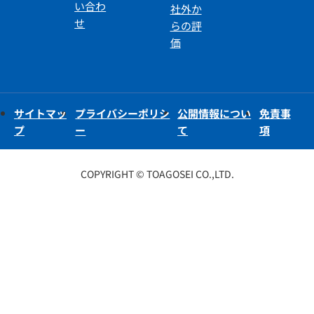
い合わ
社外か
せ
らの評
価
サイトマッ
プライバシーポリシ
公開情報につい
免責事
プ
ー
て
項
COPYRIGHT © TOAGOSEI CO.,LTD.