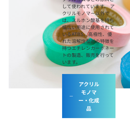
して使われています。 ア
クリルモノマー以外で
は、スルホン酸基を持ち
幅広い用途に使用されて
いるATBS、高極性、優
れた溶解性などの特徴を
持つエチレンカーボネー
トの製造、販売を行って
います。
アクリル
モノマ
ー・化成
品