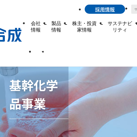
採用情報
会社
製品
株主・投資
サステナビ
情報
情報
家情報
リティ
トップページ
製品情報
基幹化学品事業
日本語
English
基幹化学
品事業